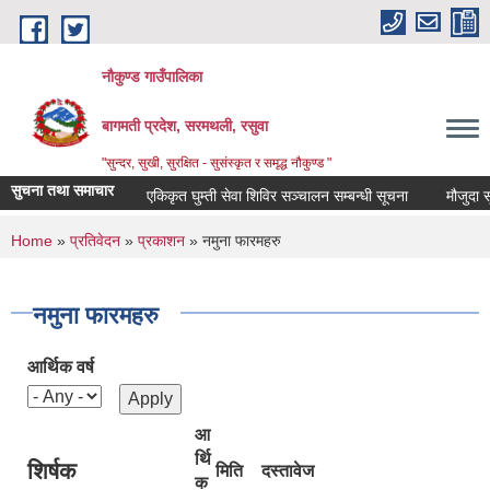
Skip to main content
नौकुण्ड गाउँपालिका
बागमती प्रदेश, सरमथली, रसुवा
"सुन्दर, सुखी, सुरक्षित - सुसंस्कृत र समृद्ध नौकुण्ड "
सुचना तथा समाचार
एकिकृत घुम्ती सेवा शिविर सञ्‍चालन सम्बन्धी सूचना
मौजुदा सूची
You are here
Home
»
प्रतिवेदन
»
प्रकाशन
» नमुना फारमहरु
नमुना फारमहरु
आर्थिक वर्ष
आ
र्थि
शिर्षक
मिति
दस्तावेज
क