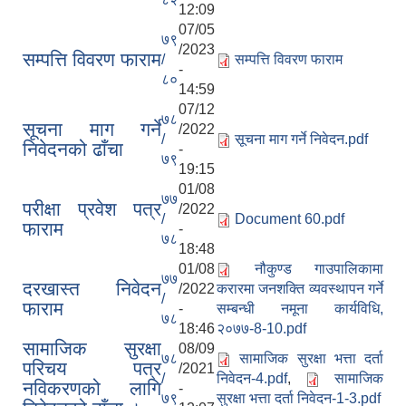
12:09
07/05
७९
/2023
सम्पत्ति विवरण फाराम
/
सम्पत्ति विवरण फाराम
-
८०
14:59
07/12
७८
सूचना माग गर्ने
/2022
/
सूचना माग गर्ने निवेदन.pdf
निवेदनको ढाँचा
-
लैंगिक तथा सामाजिक समावेशिकरण परिक्षण प्रतिवेदन (GESI Audit)
७९
19:15
01/08
७७
परीक्षा प्रवेश पत्र
/2022
/
Document 60.pdf
फाराम
-
७८
18:48
01/08
नौकुण्ड गाउपालिकामा
७७
दरखास्त निवेदन
/2022
करारमा जनशक्ति व्यवस्थापन गर्ने
/
फाराम
-
सम्बन्धी नमूना कार्यविधि,
७८
18:46
२०७७-8-10.pdf
सामाजिक सुरक्षा
08/09
७८
सामाजिक सुरक्षा भत्ता दर्ता
परिचय पत्र
/2021
/
निवेदन-4.pdf
,
सामाजिक
नविकरणको लागि
-
७९
सुरक्षा भत्ता दर्ता निवेदन-1-3.pdf