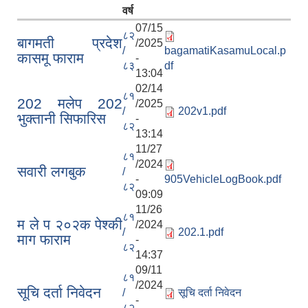
वर्ष
07/15
८२
बागमती प्रदेश
/2025
/
bagamatiKasamuLocal.p
कासमू फाराम
-
८३
df
13:04
02/14
८१
202 मलेप 202
/2025
/
202v1.pdf
भुक्तानी सिफारिस
-
८२
13:14
11/27
८१
/2024
सवारी लगबुक
/
-
905VehicleLogBook.pdf
८२
09:09
11/26
८१
म ले प २०२क पेश्की
/2024
/
202.1.pdf
माग फाराम
-
८२
14:37
09/11
८१
/2024
सूचि दर्ता निवेदन
/
सूचि दर्ता निवेदन
-
८२