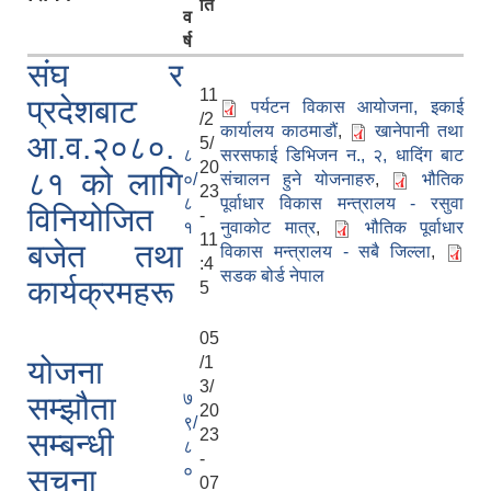
ति
व
र्ष
संघ र
11
प्रदेशबाट
पर्यटन विकास आयोजना, इकाई
/2
कार्यालय काठमाडौं
,
खानेपानी तथा
आ.व.२०८०.
5/
८
सरसफाई डिभिजन न., २, धादिंग बाट
20
८१ को लागि
०/
संचालन हुने योजनाहरु
,
भौतिक
23
८
पूर्वाधार विकास मन्त्रालय - रसुवा
विनियोजित
-
१
नुवाकोट मात्र
,
भौतिक पूर्वाधार
11
बजेत तथा
विकास मन्त्रालय - सबै जिल्ला
,
:4
सडक बोर्ड नेपाल
कार्यक्रमहरू
5
05
/1
योजना
3/
७
सम्झौता
20
९/
23
सम्बन्धी
८
-
०
सूचना
07