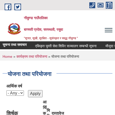
Skip to main content
नौकुण्ड गाउँपालिका
बागमती प्रदेश, सरमथली, रसुवा
"सुन्दर, सुखी, सुरक्षित - सुसंस्कृत र समृद्ध नौकुण्ड "
सुचना तथा समाचार
एकिकृत घुम्ती सेवा शिविर सञ्‍चालन सम्बन्धी सूचना
मौजुदा सूच
You are here
Home
»
कार्यक्रम तथा परियोजना
» योजना तथा परियोजना
योजना तथा परियोजना
आर्थिक वर्ष
आ
र्थि
मि
शिर्षक
क
दस्तावेज