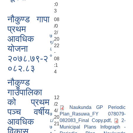
:0
3
नौकुण्ड गापा
08
/0
प्रथम
2/
७
आवधिक
20
९/
22
योजना
८
लैंगिक तथा सामाजिक समावेशिकरण परिक्षण प्रतिवेदन (GESI Audit)
-
०
२०७८.७९-२
08
:1
०८२.८३
4
नौकुण्ड
गाउँपालिका
12
को प्रथम
/2
Naukunda GP Periodic
पञ्च वर्षीय
4/
७
Plan_Rasuwa_FY 078079-
20
आवधिक
८/
082083_Final Copy.pdf
,
2-
21
७
Municipal Plans Infograph -
विकास
-