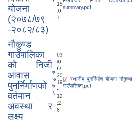
९
Periodic Plan Naukunda
15
योजना
summary.pdf
:0
(२०७८/७९
7
-२०८२/८३)
नौकुण्ड
गाउँपालिका
03
/0
को निजी
6/
७
आवास
20
५/
स्थानीय पुनर्निर्माण योजना नौकुण्ड
19
पुनर्निर्माणको
७
गाउँपालिका.pdf
-
६
वर्तमान
12
:2
अवस्था र
8
लक्ष्य