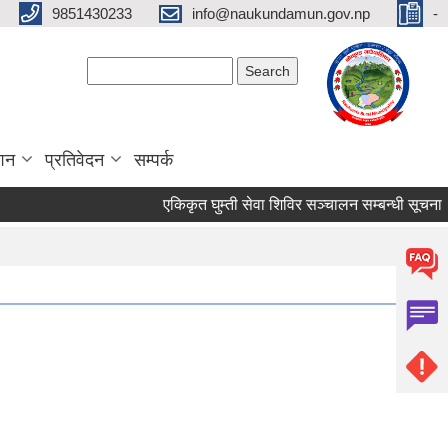
9851430233
info@naukundamun.gov.np
-
Search form
Search
ाशन
प्रतिवेदन
सम्पर्क
एकिकृत घुम्ती सेवा शिविर सञ्‍चालन सम्बन्धी सूचना