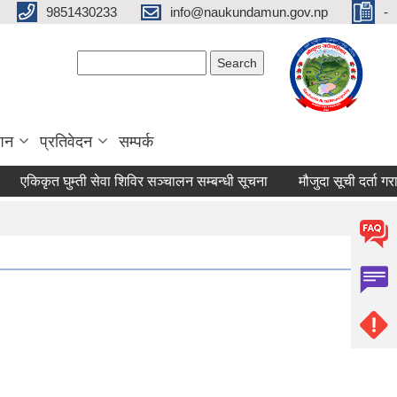
9851430233
info@naukundamun.gov.np
-
Search form
Search
ाशन
प्रतिवेदन
सम्पर्क
किकृत घुम्ती सेवा शिविर सञ्‍चालन सम्बन्धी सूचना
मौजुदा सूची दर्ता गराउने 