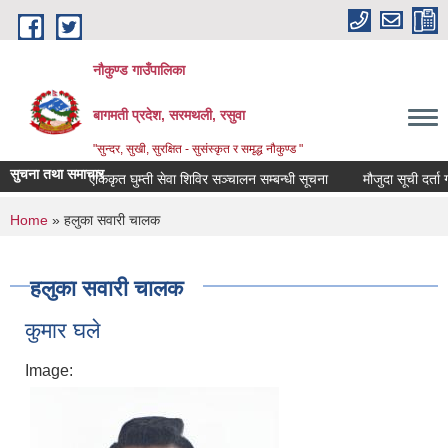
Skip to main content
नौकुण्ड गाउँपालिका
बागमती प्रदेश, सरमथली, रसुवा
"सुन्दर, सुखी, सुरक्षित - सुसंस्कृत र समृद्ध नौकुण्ड "
सुचना तथा समाचार
एकिकृत घुम्ती सेवा शिविर सञ्‍चालन सम्बन्धी सूचना
मौजुदा सूची दर्ता गरा
You are here
Home
» हलुका सवारी चालक
हलुका सवारी चालक
कुमार घले
Image: