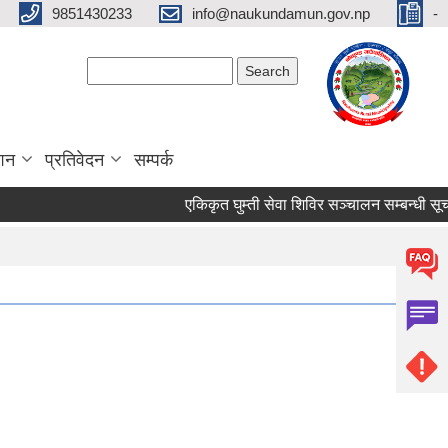
9851430233
info@naukundamun.gov.np
-
Search form
Search
ाशन
प्रतिवेदन
सम्पर्क
एकिकृत घुम्ती सेवा शिविर सञ्‍चालन सम्बन्धी सूचना