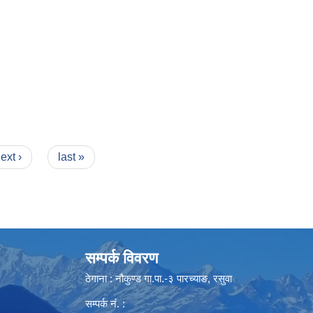
ext ›
last »
सम्पर्क विवरण
ठेगाना : नौकुण्ड गा.पा.-३ पारच्याङ, रसुवा
सम्पर्क नं. :