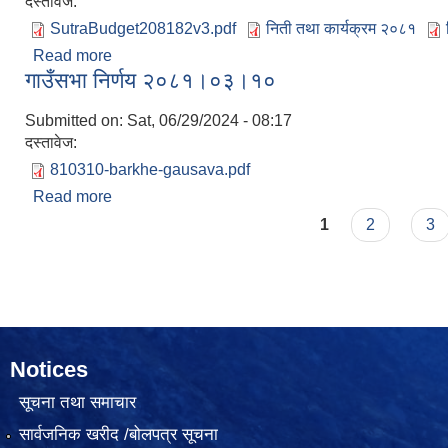
दस्तावेज:
SutraBudget208182v3.pdf
निती तथा कार्यक्रम २०८१
Read more
about आ.व.८१।८२ को लागि नौकुण्ड गाउँपालिकाद्वारा प्रस्
गाउँसभा निर्णय २०८१।०३।१०
Submitted on:
Sat, 06/29/2024 - 08:17
दस्तावेज:
810310-barkhe-gausava.pdf
Read more
about गाउँसभा निर्णय २०८१।०३।१०
Pages
1
2
3
Notices
सूचना तथा समाचार
सार्वजनिक खरीद /बोलपत्र सूचना