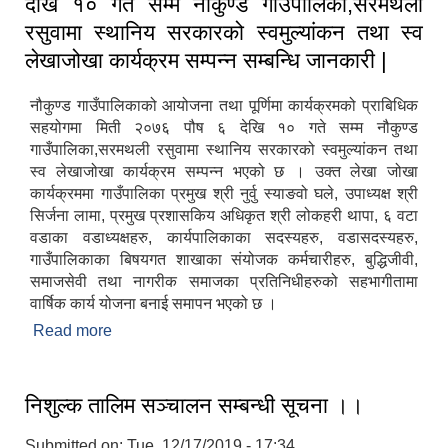
देखि १० गते सम्म नौकुण्ड गाउँपालिका,सरमथली
रसुवामा स्थानिय सरकारको स्वमुल्यांकन तथा स्व
लेखाजोखा कार्यक्रम सम्पन्न सम्बन्धि जानकारी |
नौकुण्ड गाउँपालिकाको आयोजना तथा पूर्णिमा कार्यक्रमको प्राबिधिक
सहयोगमा मिती २०७६ पौष ६ देखि १० गते सम्म नौकुण्ड
गाउँपालिका,सरमथली रसुवामा स्थानिय सरकारको स्वमुल्यांकन तथा
स्व लेखाजोखा कार्यक्रम सम्पन्न भएको छ । उक्त लेखा जोखा
कार्यक्रममा गाउँपालिका प्रमुख श्री नुर्वु स्याङवो घले, उपाध्यक्ष श्री
सिर्जना लामा, प्रमुख प्रशासकिय अधिकृत श्री लोकहरी थापा, ६ वटा
वडाका वडाध्यक्षहरु, कार्यपालिकाका सदस्यहरु, वडासदस्यहरु,
गाउँपालिकाका बिषयगत शाखाका संयोजक कर्मचारीहरु, बुद्धिजीवी,
समाजसेवी तथा नागरीक समाजका प्रतिनिधीहरुको सहभागीतामा
वार्षिक कार्य योजना बनाई समापन भएको छ ।
Read more
about नौकुण्ड गाउँपालिकाको आयोजना तथा पूर्णिमा
कार्यक्रमको प्राबिधिक सहयोगमा मिती २०७६ पौष ६ देखि
१० गते सम्म नौकुण्ड गाउँपालिका,सरमथली रसुवामा स्थानिय
सरकारको स्वमुल्यांकन तथा स्व लेखाजोखा कार्यक्रम सम्पन्न
निशुल्क तालिम सञ्चालन सम्बन्धी सूचना ।।
सम्बन्धि जानकारी |
Submitted on:
Tue, 12/17/2019 - 17:34