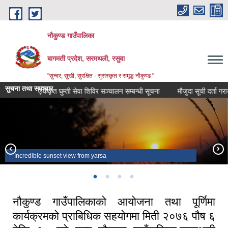
Skip to main content
नौकुण्ड गाउँपालिका
बागमती प्रदेश, सरमथली, रसुवा
"सुन्दर, सुखी, सुरक्षित - सुसंस्कृत र समृद्ध नौकुण्ड "
सुचना तथा समाचार
एकिकृत घुम्ती सेवा शिविर सञ्‍चालन सम्बन्धी सूचना
मौजुदा सूची दर्ता गराउने स
Incredible sunset view from yarsa
Larchyang in the evening
A view of Yarsa
Capturing view of 4 lakes of Naukunda among 9 Kundas.
नौकुण्ड गाउँपालिकाको आयोजना तथा पूर्णिमा
कार्यक्रमको प्राबिधिक सहयोगमा मिती २०७६ पौष ६