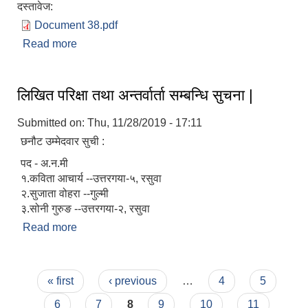
दस्तावेज:
Document 38.pdf
Read more
about मिनी टिलर र कोदो चुट्ने मेशिन वितरण सम्बन्धी
सूचना ।।
लिखित परिक्षा तथा अन्तर्वार्ता सम्बन्धि सुचना |
Submitted on:
Thu, 11/28/2019 - 17:11
छनौट उम्मेदवार सुची :
पद - अ.न.मी
१.कविता आचार्य --उत्तरगया-५, रसुवा
२.सुजाता वोहरा --गुल्मी
३.सोनी गुरुङ --उत्तरगया-२, रसुवा
Read more
about लिखित परिक्षा तथा अन्तर्वार्ता सम्बन्धि सुचना |
Pages
« first
‹ previous
…
4
5
6
7
8
9
10
11