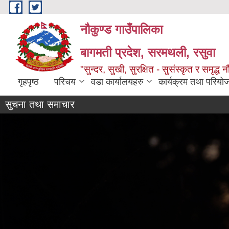
Skip to main content
नौकुण्ड गाउँपालिका
बागमती प्रदेश, सरमथली, रसुवा
"सुन्दर, सुखी, सुरक्षित - सुसंस्कृत र समृद्ध न
गृहपृष्ठ
परिचय
वडा कार्यालयहरु
कार्यक्रम तथा परियो
सुचना तथा समाचार