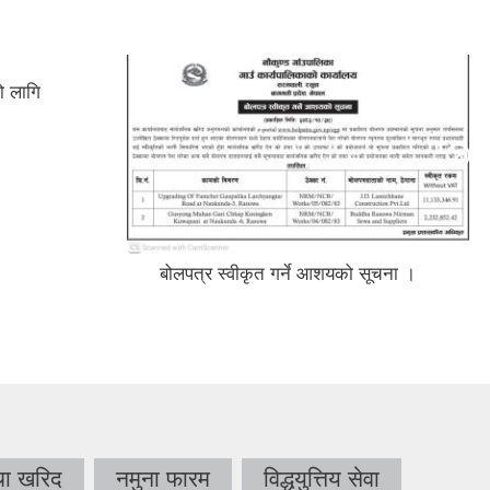
ो लागि
बोलपत्र स्वीकृत गर्ने आशयको सूचना ।
था खरिद
नमुना फारम
विद्धयुत्तिय सेवा