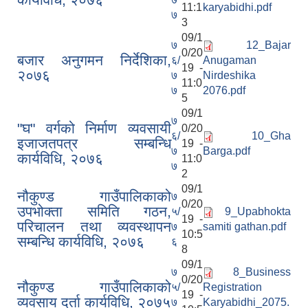
11:1
karyabidhi.pdf
७
3
09/1
७
12_Bajar
0/20
बजार अनुगमन निर्देशिका,
६/
Anugaman
19 -
२०७६
७
Nirdeshika
11:0
७
2076.pdf
5
09/1
लैंगिक तथा सामाजिक समावेशिकरण परिक्षण प्रतिवेदन (GESI Audit)
७
"घ" वर्गको निर्माण व्यवसायी
0/20
६/
10_Gha
इजाजतपत्र सम्बन्धि
19 -
७
Barga.pdf
कार्यविधि, २०७६
11:0
७
2
09/1
नौकुण्ड गाउँपालिकाको
७
0/20
उपभोक्ता समिति गठन,
५/
9_Upabhokta
19 -
परिचालन तथा व्यवस्थापन
७
samiti gathan.pdf
10:5
सम्बन्धि कार्यविधि, २०७६
६
8
09/1
७
8_Business
0/20
नौकुण्ड गाउँपालिकाको
५/
Registration
19 -
व्यवसाय दर्ता कार्यविधि, २०७५
७
Karyabidhi_2075.