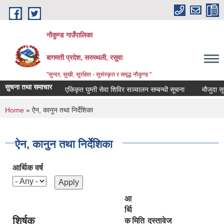
Skip to main content
नौकुण्ड गाउँपालिका
बागमती प्रदेश, सरमथली, रसुवा
"सुन्दर, सुखी, सुरक्षित - सुसंस्कृत र समृद्ध नौकुण्ड "
सुचना तथा समाचार
एकिकृत घुम्ती सेवा शिविर सञ्‍चालन सम्बन्धी सूचना
मौजुदा सूची
You are here
Home
» ऐन, कानुन तथा निर्देशिका
ऐन, कानुन तथा निर्देशिका
आर्थिक वर्ष
आ
र्थि
शिर्षक
क
मिति
दस्तावेज