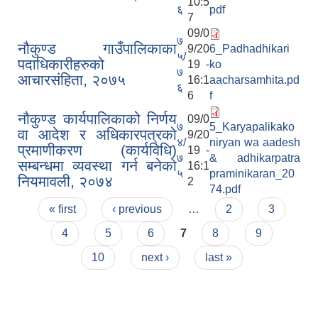
10:5
६
pdf
7
09/0
७
नौकुण्ड गाउँपालिकाका
9/20
6_Padhadhikari
५/
पदाधिकारीहरुको
19 -
ko
७
आचारसंहिता, २०७५
16:1
aacharsamhita.pd
६
6
f
नौकुण्ड कार्यपालिकाको निर्णय
09/0
७
5_Karyapalikako
वा आदेश र अधिकारपत्रको
9/20
४/
niryan wa aadesh
प्रमाणीकरण (कार्यविधि)
19 -
७
& adhikarpatra
सम्बन्धमा व्यवस्था गर्न बनेको
16:1
५
praminikaran_20
नियमावली, २०७४
2
74.pdf
Pages
« first
‹ previous
…
2
3
4
5
6
7
8
9
10
next ›
last »