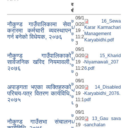
व
र्ष
09/1
७
16_Sewa
नौकुण्ड गाउँपालिकामा सेवा
0/20
६/
Karar Karmachari
करारमा कर्मचारी व्यवस्थापन
19 -
७
Management
गर्न बनेको विधेयक, २०७६
11:2
७
Karyabidhi.pdf
3
09/1
७
नौकुण्ड गाउँपालिकाको
0/20
15_Kharid
६/
सार्वजनिक खरिद नियमावली,
19 -
Niyamawali_207
७
२०७६
11:2
6.pdf
७
0
09/1
७
अपाङ्गता भएका व्यक्तिहरुको
0/20
14_Disabled
५/
परिचय-पत्र वितरण कार्यविधि,
19 -
Karyabidhi_2076.
७
२०७५
11:1
pdf
६
9
09/1
७
0/20
13_Gau sava
नौकुण्ड गाउँसभा संचालन
६/
19 -
sanchalan
कार्यविधि, २०७६
७