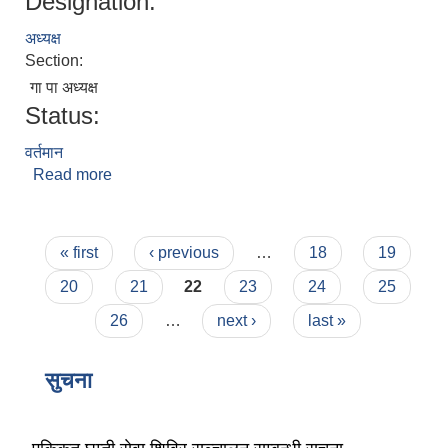
Designation:
अध्यक्ष
Section:
गा पा अध्यक्ष
Status:
वर्तमान
लैंगिक तथा सामाजिक समावेशिकरण परिक्षण प्रतिवेदन (GESI Audit)
Read more
about नुर्वु स्याङवो घले
Pages
« first
‹ previous
…
18
19
20
21
22
23
24
25
26
…
next ›
last »
सुचना