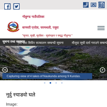
Skip to main content
नौकुण्ड गाउँपालिका
बागमती प्रदेश, सरमथली, रसुवा
"सुन्दर, सुखी, सुरक्षित - सुसंस्कृत र समृद्ध नौकुण्ड "
सुचना तथा समाचार
किकृत घुम्ती सेवा शिविर सञ्‍चालन सम्बन्धी सूचना
मौजुदा सूची दर्ता गराउने सम्बन्धी सूच
Incredible sunset view from yarsa
Larchyang in the evening
A view of Yarsa
Capturing view of 4 lakes of Naukunda among 9 Kundas.
नुर्वु स्याङवो घले
Image: