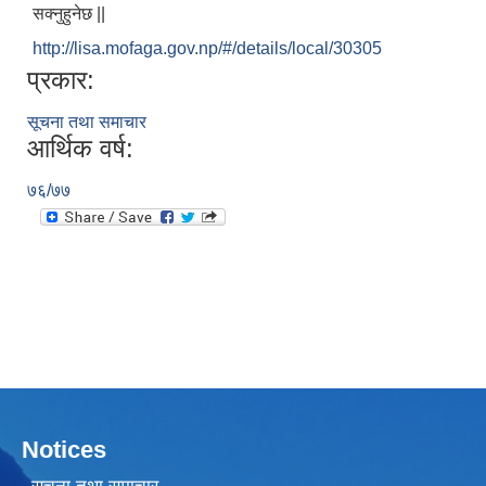
सक्नुहुनेछ ||
http://lisa.mofaga.gov.np/#/details/local/30305
प्रकार:
सूचना तथा समाचार
आर्थिक वर्ष:
लैंगिक तथा सामाजिक समावेशिकरण परिक्षण प्रतिवेदन (GESI Audit)
७६/७७
Notices