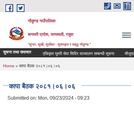
Skip to main content
नौकुण्ड गाउँपालिका
बागमती प्रदेश, सरमथली, रसुवा
"सुन्दर, सुखी, सुरक्षित - सुसंस्कृत र समृद्ध नौकुण्ड "
सुचना तथा समाचार
एकिकृत घुम्ती सेवा शिविर सञ्‍चालन सम्बन्धी सूचना
मौजुदा सू
You are here
Home
» कापा बैठक २०८१।०६।०६
कापा बैठक २०८१।०६।०६
Submitted on:
Mon, 09/23/2024 - 09:23